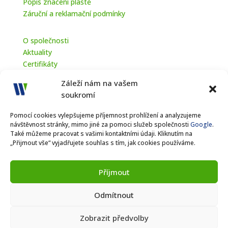
Popis značení pláště
Záruční a reklamační podmínky
O společnosti
Aktuality
Certifikáty
Projekty EU
Záleží nám na vašem
soukromí
Pomocí cookies vylepšujeme příjemnost prohlížení a analyzujeme
návštěvnost stránky, mimo jiné za pomoci služeb společnosti
Google
.
Také můžeme pracovat s vašimi kontaktními údaji. Kliknutím na
„Přijmout vše“ vyjadřujete souhlas s tím, jak cookies používáme.
© Wetest – Všechna práva vyhrazena od roku 2021.
Příjmout
Jak pracujeme s
cookies
a
osobními daty
.
Odmítnout
web a marketing Interteam.cz
Zobrazit předvolby